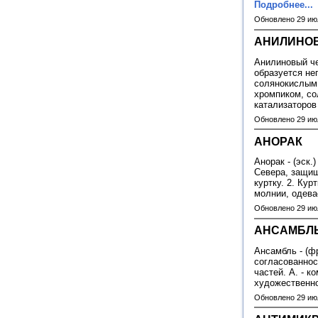
Подробнее...
Обновлено 29 ию
АНИЛИНО
Анилиновый че
образуется не
солянокислым 
хромпиком, со
катализаторов
Обновлено 29 ию
АНОРАК
Анорак - (эск
Севера, защи
куртку. 2. Кур
молнии, одева
Обновлено 29 ию
АНСАМБЛ
Ансамбль - (фр
согласованнос
частей. А. - 
художественн
Обновлено 29 ию