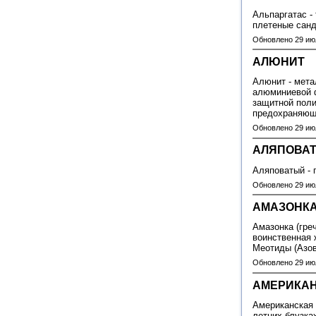
Альпаргатас -
плетеные сан
Обновлено 29 ию
АЛЮНИТ
Алюнит - мета
алюминиевой ф
защитной пол
предохраняющ
Обновлено 29 ию
АЛЯПОВА
Аляповатый - 
Обновлено 29 ию
АМАЗОНК
Амазонка (гре
воинственная 
Меотиды (Азов
Обновлено 29 ию
АМЕРИКА
Американская 
летних блузка