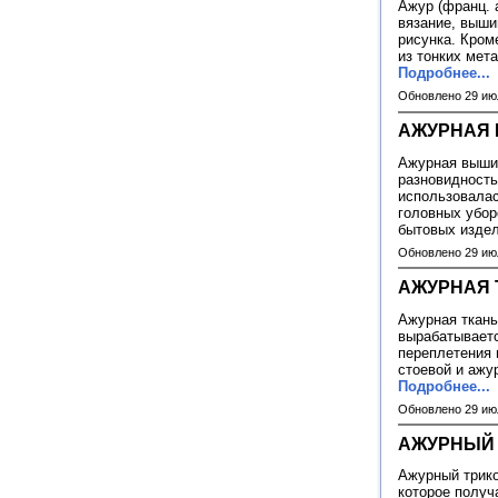
Ажур (франц. a 
вязание, выши
рисунка. Кром
из тонких мет
Подробнее...
Обновлено 29 ию
АЖУРНАЯ
Ажурная вышив
разновидность
использовалас
головных убор
бытовых издел
Обновлено 29 ию
АЖУРНАЯ 
Ажурная ткань
вырабатываетс
переплетения 
стоевой и ажу
Подробнее...
Обновлено 29 ию
АЖУРНЫЙ
Ажурный трико
которое получ