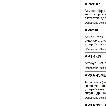
АРМЮР
Армюр - (фр.)
мелкоузорчаты
скатертях, од
Обновлено 29 ию
АРМЯК
Армяк - (тюрк
виде халата и
употреблявшая
Обновлено 29 ию
АРТИКУЛ
Артикул - (от 
Обновлено 29 ию
АРХАИЗМ
Архаизмы - (от
значения, сло
употребления.
зипун и др.
По
Обновлено 29 ию
АРХАЛУК,