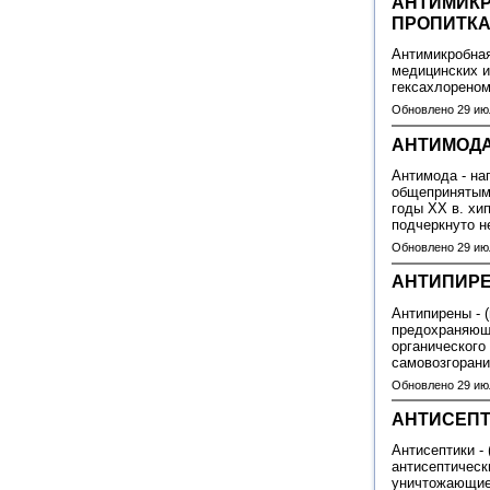
АНТИМИКР
ПРОПИТК
Антимикробная
медицинских и
гексахлорено
Обновлено 29 ию
АНТИМОД
Антимода - на
общепринятым 
годы XX в. хи
подчеркнуто н
Обновлено 29 ию
АНТИПИР
Антипирены - (г
предохраняющи
органического
самовозгоран
Обновлено 29 ию
АНТИСЕП
Антисептики - (
антисептическ
уничтожающие