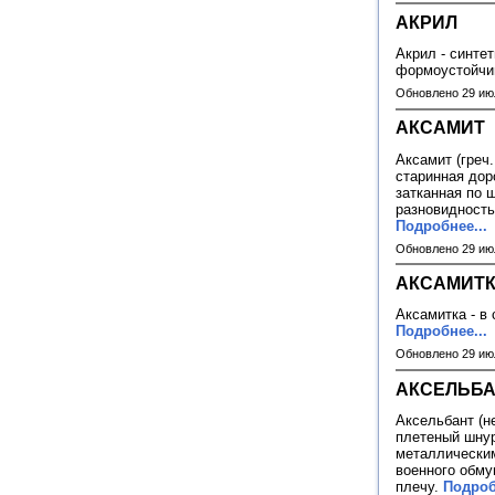
АКРИЛ
Акрил - синте
формоустойчив
Обновлено 29 ию
АКСАМИТ
Аксамит (греч.
старинная дор
затканная по 
разновидность
Подробнее...
Обновлено 29 ию
АКСАМИТ
Аксамитка - в
Подробнее...
Обновлено 29 ию
АКСЕЛЬБ
Аксельбант (не
плетеный шнур
металлическим
военного обму
плечу.
Подроб