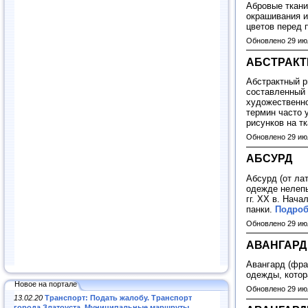
Абровые ткани
окрашивания и
цветов перед 
Обновлено 29 ию
АБСТРАКТ
Абстрактный ри
составленный
художественной
термин часто 
рисунков на т
Обновлено 29 ию
АБСУРД
Абсурд (от лат
одежде нелепы
гг. XX в. Нач
панки.
Подроб
Обновлено 29 ию
АВАНГАРД
Авангард (фран
одежды, котор
Новое на портале
Обновлено 29 ию
13.02.20
Транспорт: Подать жалобу. Транспорт
города Златоуста. Муниципальные маршруты
.