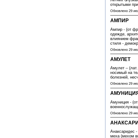
открытыми при
Обновлено 29 ию
АМПИР
Ампир - (от фр
одежде, архит
влиянием фран
стиля - демок
Обновлено 29 ию
АМУЛЕТ
Амулет – (лат
носимый на те
болезней, нес
Обновлено 29 ию
АМУНИЦИ
Амуниция - (от
военнослужащ
Обновлено 29 ию
АНАКСАР
Анаксаридес - 
меха (мехом в