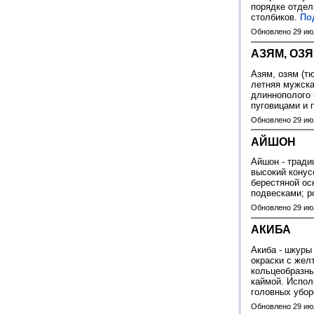
порядке отдел
столбиков.
По
Обновлено 29 ию
АЗЯМ, ОЗ
Азям, озям (тю
летняя мужска
длиннополого 
пуговицами и 
Обновлено 29 ию
АЙШОН
Айшон - тради
высокий конус
берестяной ос
подвесками; р
Обновлено 29 ию
АКИБА
Акиба - шкуры
окраски с жел
кольцеобразны
каймой. Испол
головных убо
Обновлено 29 ию