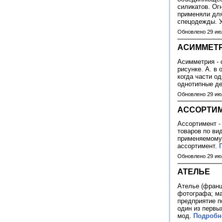
силикатов. Ог
применяли для
спецодежды. 
Обновлено 29 ию
АСИММЕТ
Асимметрия - 
рисунке. А. в
когда части о
однотипные де
Обновлено 29 ию
АССОРТИ
Ассортимент - 
товаров по ви
применяемому
ассортимент.
Обновлено 29 ию
АТЕЛЬЕ
Ателье (франц.
фотографа; ма
предприятие п
один из первы
мод.
Подробне