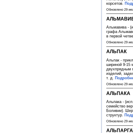
корсетов.
Подр
Обновлено 29 ию
АЛЬМАВИ
Альмавива - (
графа Альмави
в первой четв
Обновлено 29 ию
АЛЬПАК
Альпак - прик
шириной 9-15 
двухпрядным п
изделий, заде
т. д.
Подробне
Обновлено 29 ию
АЛЬПАКА
Альпака - (ис
семейство вер
Боливии). Шер
структур.
Подр
Обновлено 29 ию
АЛЬПАРГА