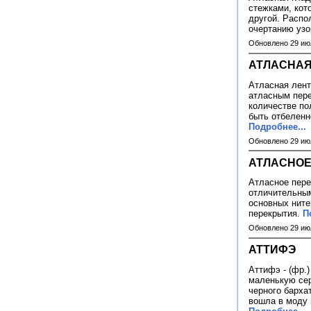
стежками, кот
другой. Распо
очертанию уз
Обновлено 29 ию
АТЛАСНАЯ
Атласная лента
атласным пере
количестве по
быть отбеленн
Подробнее...
Обновлено 29 ию
АТЛАСНОЕ
Атласное пере
отличительным
основных ните
перекрытия.
П
Обновлено 29 ию
АТТИФЭ
Аттифэ - (фр.
маленькую сер
черного барха
вошла в моду 