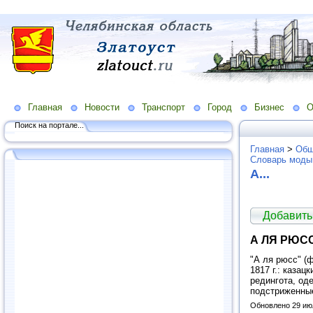
Главная
Новости
Транспорт
Город
Бизнес
О
Поиск на портале...
Главная
>
Общ
Словарь моды
А...
Добавить
А ЛЯ РЮС
"А ля рюсс" (ф
1817 г.: казац
редингота, од
подстриженные
Обновлено 29 ию