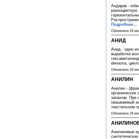
Андарак - юбк
разноцветную 
горизонтальны
Распространен
Подробнее...
Обновлено 29 ию
АНИД
Анид - один и
выработки вол
гексаметиленд
бензола, цикл
Обновлено 29 ию
АНИЛИН
Анилин - (франц
органическое 
запахом. При 
называемый ан
текстильном п
Обновлено 29 ию
АНИЛИНО
Анилиновые кр
синтетических