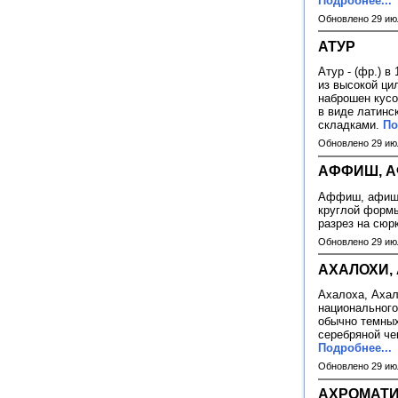
Подробнее...
Обновлено 29 ию
АТУР
Атур - (фр.) в
из высокой ци
наброшен кусо
в виде латинс
складками.
По
Обновлено 29 ию
АФФИШ, 
Аффиш, афиш -
круглой формы
разрез на сюр
Обновлено 29 ию
АХАЛОХИ,
Ахалоха, Ахал
национального
обычно темных
серебряной че
Подробнее...
Обновлено 29 ию
АХРОМАТ