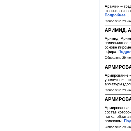
Аракчин – тра
шапочка типа 
Подробнее...
Обновлено 29 ию
АРИМИД, 
Аримид, Арими
полиамидное в
основе пиром
эфира.
Подроб
Обновлено 29 ию
АРМИРОВ
Армирование – 
увеличения пр
арматуры (до
Обновлено 29 ию
АРМИРОВА
Армированная н
состав которо
нитка, обвита
волокном.
Под
Обновлено 29 ию