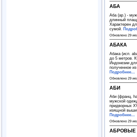
АБА
Аба (ар.) - м
длинный плащ 
Характерен дл
сумой.
Подроб
Обновлено 29 ию
АБАКА
Абака (исп. a
до 5 метров. 
Индонезии для
полученное из
Подробнее...
Обновлено 29 ию
АБИ
Аби (франц. ha
мужской одеж
придворных XV
изящной вышив
Подробнее...
Обновлено 29 ию
АБРОВЫЕ 