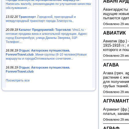
АВАНГАР
Написать жалобу, рекомендацию по улучшению качества
обслуживания ..
Авангардисты -
ищущие новые 
13.02.20
Транспорт
.Городской, пригородный и
пытаются одет
междугородный транспорт города Златоуста..
Обновлено 29 ию
20.09.19
Каталог Предприятий: Торговля:
Vino1.ru -
АВИАТИК
оптовая продажа вина и алкогольной продукции. Адрес:
город Екатеринбург, улица Данилы Зверева, 31Р
Авиатик (фр.)
Телефон:..
1915-1918 гг.
которого и по
16.06.19
Отдых: Авторские путешествия.
ForeverTravel.club
.Мини-группы (6-10 человек)Новые
Обновлено 29 ию
маршруты и городаОптимальное сочетание..
АГАВА
16.06.19
Отдых: Авторские путешествия.
ForeverTravel.club
Агава (греч. a
растение с же
Посмотреть все
для получения
грубых тканей
Обновлено 29 ию
АГРАМАНТ
Аграмант (фр.
платья, занав
Обновлено 29 ию
АГРАФ