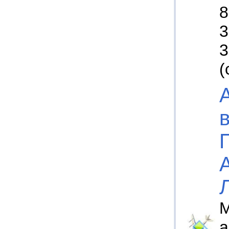
8
3
3
(
М
а