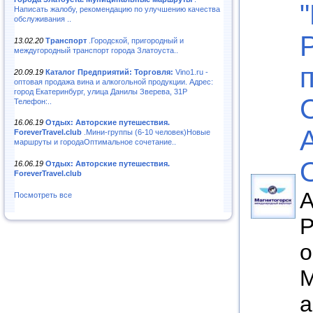
Написать жалобу, рекомендацию по улучшению качества
обслуживания ..
13.02.20
Транспорт
.Городской, пригородный и
междугородный транспорт города Златоуста..
20.09.19
Каталог Предприятий: Торговля:
Vino1.ru -
оптовая продажа вина и алкогольной продукции. Адрес:
город Екатеринбург, улица Данилы Зверева, 31Р
Телефон:..
16.06.19
Отдых: Авторские путешествия.
ForeverTravel.club
.Мини-группы (6-10 человек)Новые
маршруты и городаОптимальное сочетание..
16.06.19
Отдых: Авторские путешествия.
ForeverTravel.club
А
Посмотреть все
Р
о
М
а