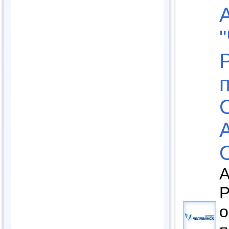
А
Р
о