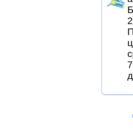
Б
2
П
ц
с
7
д