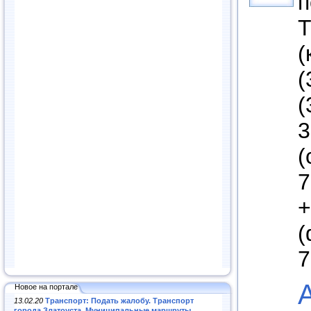
п
Т
(
(
(
3
(
7
+
(
7
Новое на портале
13.02.20
Транспорт: Подать жалобу. Транспорт
города Златоуста. Муниципальные маршруты
.