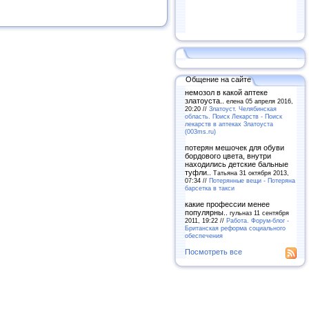
Общение на сайте
немозол в какой аптеке
златоуста..
елена 05 апреля 2016,
20:20 //
Златоуст. Челябинская
область. Поиск Лекарств - Поиск
лекарств в аптеках Златоуста
(003ms.ru)
потерян мешочек для обуви
бордового цвета, внутри
находились детские бальные
туфли..
Татьяна 31 октября 2013,
07:34 //
Потерянные вещи - Потеряна
барсетка в такси
какие профессии менее
популярны..
гульназ 11 сентября
2011, 19:22 //
Работа. Форум-блог -
Британская реформа социального
обеспечения
Посмотреть все