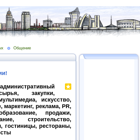
ых
Общение
ии!
дминистративный
ырья, закупки,
ультимедиа, искусство,
 маркетинг, реклама, PR,
бразование, продажи,
ание, строительство,
м, гостиницы, рестораны,
исты