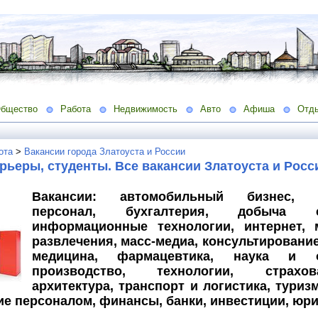
бщество
Работа
Недвижимость
Авто
Афиша
Отд
ота
>
Вакансии города Златоуста и России
рьеры, студенты. Все вакансии Златоуста и Росс
Вакансии: автомобильный бизнес, а
персонал, бухгалтерия, добыча с
информационные технологии, интернет, м
развлечения, масс-медиа, консультирование,
медицина, фармацевтика, наука и о
производство, технологии, страхов
архитектура, транспорт и логистика, туриз
ие персоналом, финансы, банки, инвестиции, юр