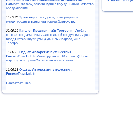
Написать жалобу, рекомендацию по улучшению качества
обслуживания ..
13.02.20
Транспорт
.Городской, пригородный и
междугородный транспорт города Златоуста..
20.09.19
Каталог Предприятий: Торговля:
Vino1.ru -
оптовая продажа вина и алкогольной продукции. Адрес:
город Екатеринбург, улица Данилы Зверева, 31Р
Телефон:..
16.06.19
Отдых: Авторские путешествия.
ForeverTravel.club
.Мини-группы (6-10 человек)Новые
маршруты и городаОптимальное сочетание..
16.06.19
Отдых: Авторские путешествия.
ForeverTravel.club
Посмотреть все