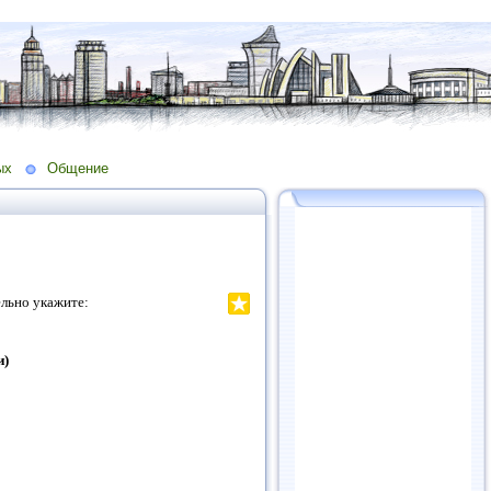
ых
Общение
льно укажите:
и)