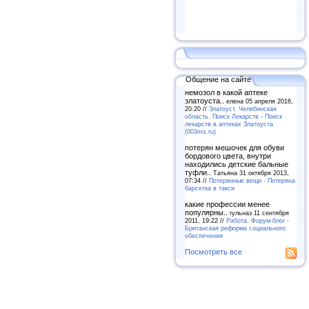
Общение на сайте
немозол в какой аптеке
златоуста..
елена 05 апреля 2016,
20:20 //
Златоуст. Челябинская
область. Поиск Лекарств - Поиск
лекарств в аптеках Златоуста
(003ms.ru)
потерян мешочек для обуви
бордового цвета, внутри
находились детские бальные
туфли..
Татьяна 31 октября 2013,
07:34 //
Потерянные вещи - Потеряна
барсетка в такси
какие профессии менее
популярны..
гульназ 11 сентября
2011, 19:22 //
Работа. Форум-блог -
Британская реформа социального
обеспечения
Посмотреть все