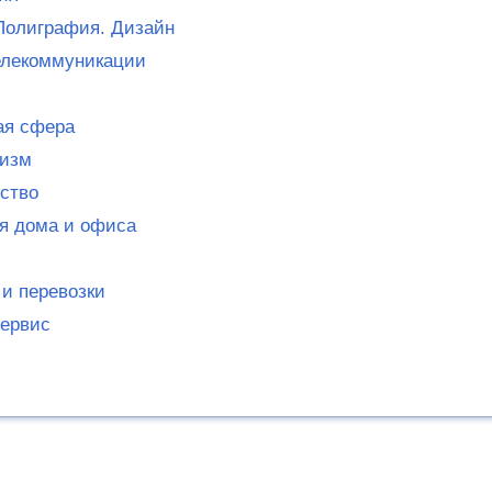
Полиграфия. Дизайн
елекоммуникации
ая сфера
ризм
ство
я дома и офиса
 и перевозки
сервис