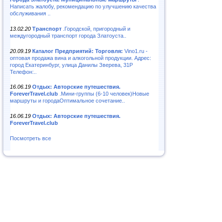
Написать жалобу, рекомендацию по улучшению качества
обслуживания ..
13.02.20
Транспорт
.Городской, пригородный и
междугородный транспорт города Златоуста..
20.09.19
Каталог Предприятий: Торговля:
Vino1.ru -
оптовая продажа вина и алкогольной продукции. Адрес:
город Екатеринбург, улица Данилы Зверева, 31Р
Телефон:..
16.06.19
Отдых: Авторские путешествия.
ForeverTravel.club
.Мини-группы (6-10 человек)Новые
маршруты и городаОптимальное сочетание..
16.06.19
Отдых: Авторские путешествия.
ForeverTravel.club
Посмотреть все