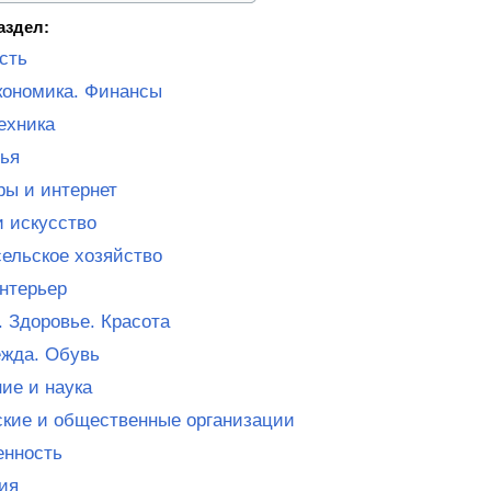
аздел:
сть
кономика. Финансы
ехника
ья
ы и интернет
и искусство
сельское хозяйство
нтерьер
 Здоровье. Красота
жда. Обувь
ие и наука
кие и общественные организации
нность
ия