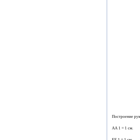
Построение рук
АА 1 =
1 см
.
ЕЕ 1 =
1 см
.