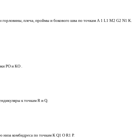
 горловины, плеча, проймы и бокового шва по точкам А 1 L1 М2 G2 N1 К.
ки РО и КО .
ндикуляры к точкам R и Q.
 низа комбидреса по точкам К Q1 О R1 Р.