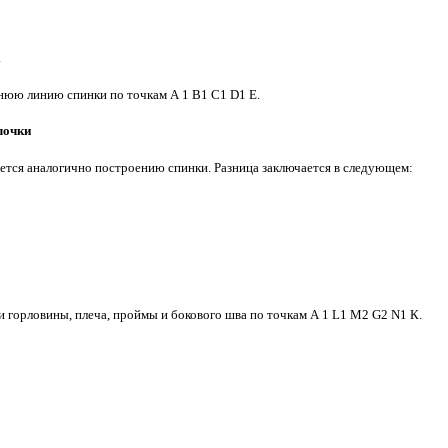
.
юю линию спинки по точкам А 1 В1 С1 D1 Е.
лочки
ется аналогично построению спинки. Разница заключается в следующем:
 горловины, плеча, проймы и бокового шва по точкам А 1 L1 М2 G2 N1 К.