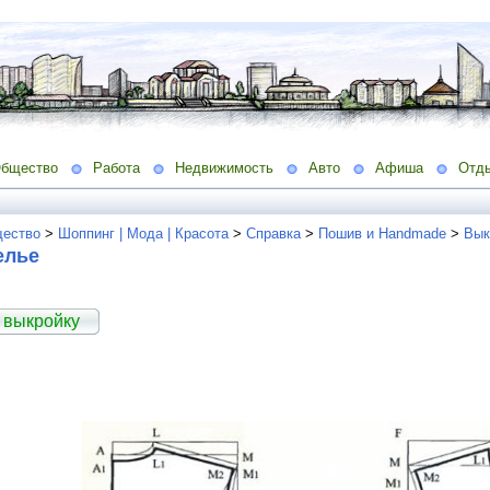
бщество
Работа
Недвижимость
Авто
Афиша
Отд
ество
>
Шоппинг | Мода | Красота
>
Справка
>
Пошив и Handmade
>
Вык
елье
 выкройку