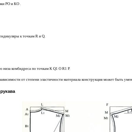
ки РО и КО .
ндикуляры к точкам R и Q.
 низа комбидреса по точкам К Q1 О R1 Р.
зависимости от степени эластичности материала конструкция может быть ум
 рукава