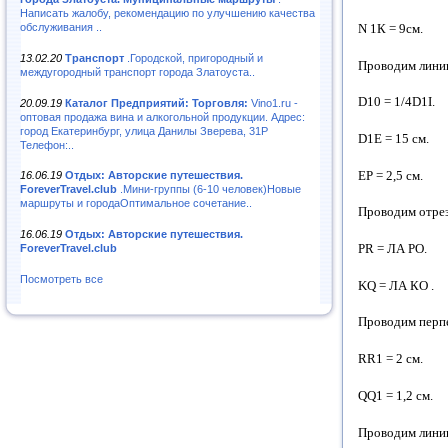
Написать жалобу, рекомендацию по улучшению качества
обслуживания ..
N 1К = 9см.
13.02.20
Транспорт
.Городской, пригородный и
Проводим линии
междугородный транспорт города Златоуста..
D10 = 1/4D1I.
20.09.19
Каталог Предприятий: Торговля:
Vino1.ru -
оптовая продажа вина и алкогольной продукции. Адрес:
город Екатеринбург, улица Данилы Зверева, 31Р
D1E = 15 см.
Телефон:..
ЕР = 2,5 см.
16.06.19
Отдых: Авторские путешествия.
ForeverTravel.club
.Мини-группы (6-10 человек)Новые
маршруты и городаОптимальное сочетание..
Проводим отрез
16.06.19
Отдых: Авторские путешествия.
PR = ЛА РО.
ForeverTravel.club
Посмотреть все
KQ = ЛА КО .
Проводим перпе
RR1 = 2 см.
QQ1 = 1,2 см.
Проводим линию