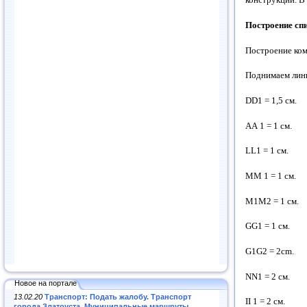
Построение сп
Построение ком
Поднимаем лин
DD1 = 1,5 см.
АА 1 = 1 см.
LL1 = 1 см.
ММ 1 = 1 см.
М1М2 = 1 см.
GG1 = 1 см.
G1G2 = 2cm.
NN1 = 2 см.
Новое на портале
13.02.20
Транспорт: Подать жалобу. Транспорт
II 1 = 2 см.
города Златоуста. Муниципальные маршруты
.