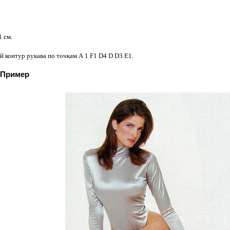
1 см
.
 контур рукава по точкам А 1 F1 D4 D D3 Е1.
 Пример