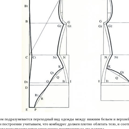
ом подразумевается переходный вид одежды между нижним бельем и верхне
и построении учитываем, что комбидрес должен плотно облегать тело, и соо
 среднем производится уменьшение конструкции на два размера.