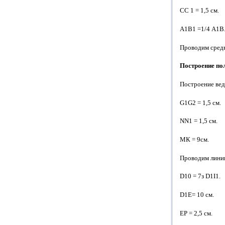
СС 1 = 1,5 см.
А1В1 =1/4 А1В
Проводим средн
Построение по
Построение вед
G1G2 = 1,5 см.
NN1 = 1,5 см.
МК = 9см.
Проводим линии
D10 = 7з D1I1.
D1E= 10 см.
ЕР = 2,5 см.