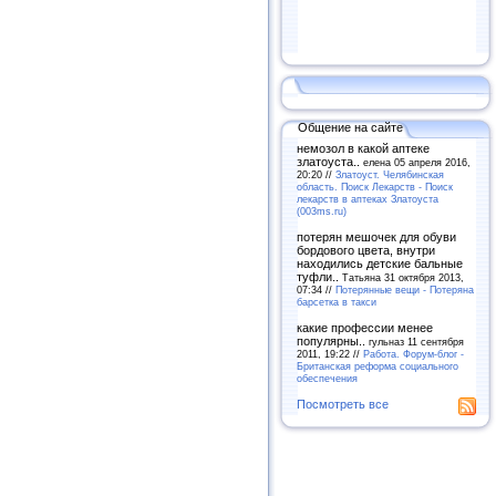
Общение на сайте
немозол в какой аптеке
златоуста..
елена 05 апреля 2016,
20:20 //
Златоуст. Челябинская
область. Поиск Лекарств - Поиск
лекарств в аптеках Златоуста
(003ms.ru)
потерян мешочек для обуви
бордового цвета, внутри
находились детские бальные
туфли..
Татьяна 31 октября 2013,
07:34 //
Потерянные вещи - Потеряна
барсетка в такси
какие профессии менее
популярны..
гульназ 11 сентября
2011, 19:22 //
Работа. Форум-блог -
Британская реформа социального
обеспечения
Посмотреть все