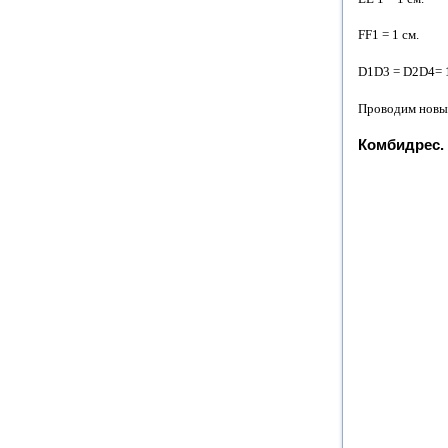
FF1 =
1 см
.
D1D3 = D2D4=
Проводим новый
Комбидрес.