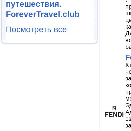
путешествия.
п
ForeverTravel.club
ш
ц
к
Посмотреть все
Д
в
р
F
К
н
з
к
п
м
Э
А
с
з