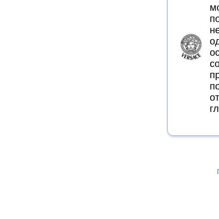
м
п
н
о
о
с
п
п
о
г