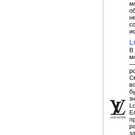
м
о
н
с
и
L
В
м
— 
р
С
в
б
з
Lo
Е
п
р
з