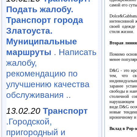
самой его сут
Подать жалобу.
Dolce&Gabba
Транспорт города
интенсивной ж
своей одежде
Златоуста.
стиля жизни.
Муниципальные
Вторая лин
маршруты
. Написать
Помимо основ
менее популя
жалобу,
D&G - это иро
рекомендацию по
тем, что св
индивидуаль
улучшению качества
заранее уста
свободы и на
обслуживания ..
столичной со
нарушающе
виде.D&G особ
13.02.20
Транспорт
новые тенден
ироничному и 
.Городской,
Вклад в Pop-
пригородный и