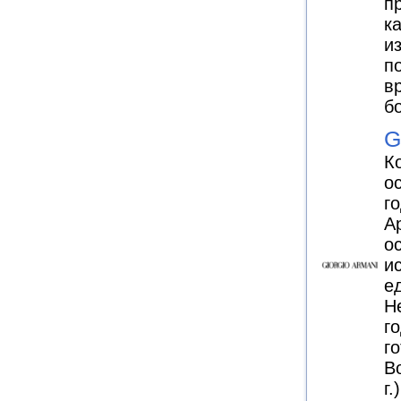
п
к
и
п
в
б
G
К
о
г
А
о
и
е
Н
г
г
B
г.)