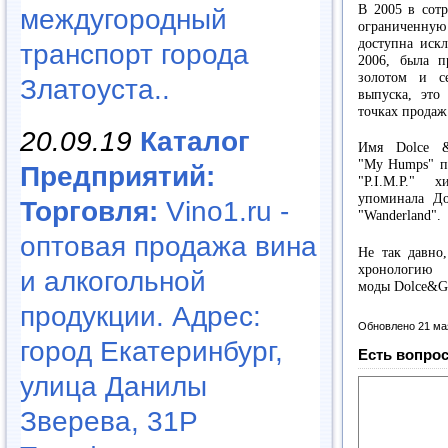
В 2005 в сотр
междугородный
ограниченную 
доступна иск
транспорт города
2006, была п
золотом и с
Златоуста..
выпуска, это 
точках продаж
20.09.19
Каталог
Имя Dolce &
"My Humps" по
Предприятий:
"P.I.M.P." 
упоминала До
Торговля:
Vino1.ru -
"Wanderland".
оптовая продажа вина
Не так давно
хронологи
и алкогольной
моды Dolce&G
продукции. Адрес:
Обновлено 21 ма
город Екатеринбург,
Есть вопрос
улица Данилы
Зверева, 31Р