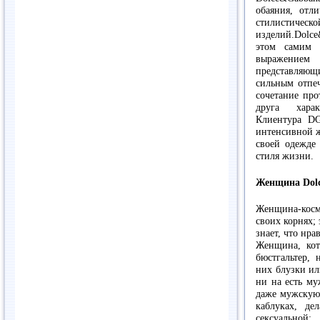
обаяния, отл
стилис
изделий.Dolce
этом самим 
выражением
представляю
сильным отпе
сочетание пр
друга хара
Клиентура D
интенсивной ж
своей одежде
стиля жизни.
Женщина Dol
Женщина-космп
своих корнях;
знает, что нра
Женщина, кот
бюстгальтер,
них блузки ил
ни на есть му
даже мужскую 
каблуках, д
сексуальной