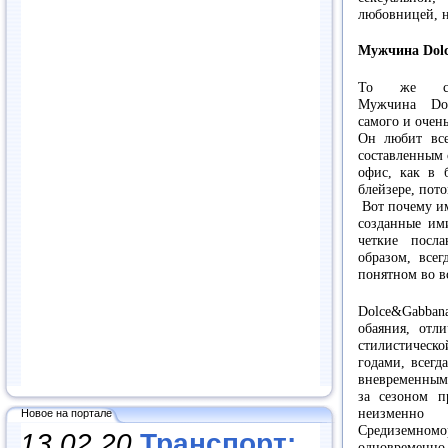
любовницей, н
Мужчина Dol
То же са
Мужчина Dolc
самого и очен
Он любит все
составленным 
офис, как в 
блейзере, пото
Вот почему им
созданные им
четкие посл
образом, все
понятном во в
Dolce&Gabba
обаяния, отл
стилистическ
годами, всегд
вневременным 
за сезоном 
неизменно 
Новое на портале
Средиземно
13.02.20
Транспорт:
одновременно 