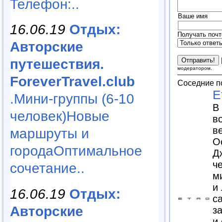
Телефон:..
Ваше имя
16.06.19
Отдых:
Получать почт
Авторские
путешествия.
модератором.
ForeverTravel.club
Соседние п
E
.Мини-группы (6-10
В
человек)Новые
в
в
маршруты и
О
городаОптимальное
Д
ч
сочетание..
м
и
16.06.19
Отдых:
с
Авторские
з
и