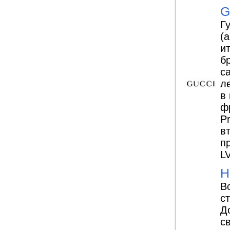
G
Г
(
и
б
с
л
в
ф
P
в
п
L
H
В
с
Д
с