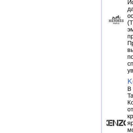
И
д
о
(
э
п
П
в
п
с
у
K
В
T
К
о
к
я
м