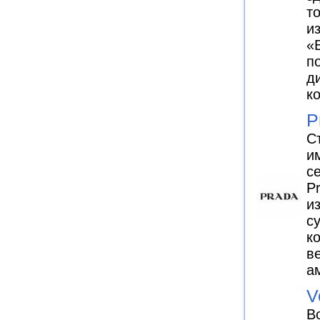
т
и
«
п
д
к
P
С
и
с
P
и
с
к
в
а
V
В