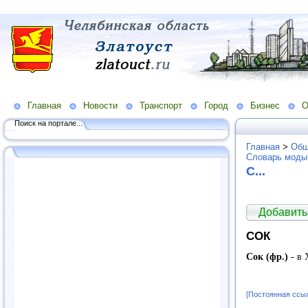
Главная
Новости
Транспорт
Город
Бизнес
О
Поиск на портале...
Главная
>
Общ
Словарь моды
С...
Добавить
СОК
Сок (фр.)
- в 
[Постоянная ссы