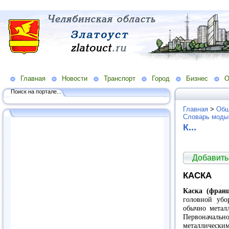
Главная
Новости
Транспорт
Город
Бизнес
О
Поиск на портале...
Главная
>
Общ
Словарь моды
К...
Добавить
КАСКА
Каска (франц
головной убо
обычно металл
Первоначальн
металлически