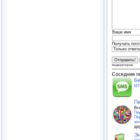
Ваше имя
Получать почт
модератором.
Соседние п
Бе
МТ
Пе
Вс
Пе
Пе
ан
др
Эн