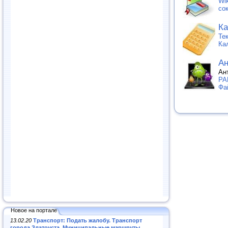
Wik
со
Ка
Те
Ка
Ан
Ан
PA
Фа
Новое на портале
13.02.20
Транспорт: Подать жалобу. Транспорт
города Златоуста. Муниципальные маршруты
.