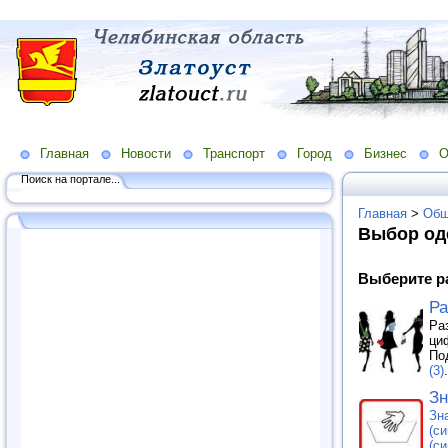
Главная
Новости
Транспорт
Город
Бизнес
О
Поиск на портале...
Главная
>
Общ
Выбор од
Выберите р
Ра
Ра
ци
По
(3)
.
Зн
Зн
(с
(с