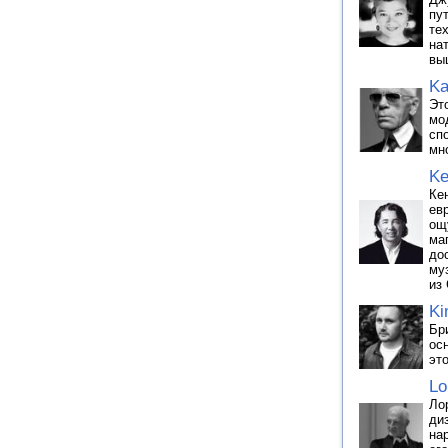
пу
те
на
вы
Ka
Эт
мо
сп
мн
Ke
Ке
ев
ощ
ма
до
му
из
Ki
Бр
ос
эт
Lo
Ло
ди
на