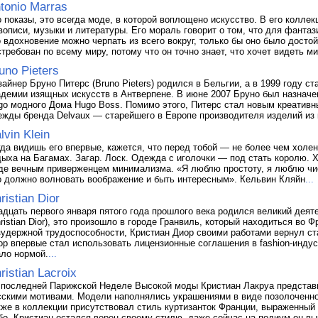
tonio Marras
о показы, это всегда моде, в которой воплощено искусство. В его колле
вописи, музыки и литературы. Его мораль говорит о том, что для фантази
о вдохновение можно черпать из всего вокруг, только бы оно было досто
стребован по всему миру, потому что он точно знает, что хочет видеть ми
uno Pieters
зайнер Бруно Питерс (Bruno Pieters) родился в Бельгии, а в 1999 году с
адемии изящных искусств в Антверпене. В июне 2007 Бруно был назначе
go модного Дома Hugo Boss. Помимо этого, Питерс стал новым креатив
ежды бренда Delvaux — старейшего в Европе производителя изделий из 
lvin Klein
гда видишь его впервые, кажется, что перед тобой — не более чем холе
дыха на Багамах. Загар. Лоск. Одежда с иголочки — под стать королю. Х
де вечным приверженцем минимализма. «Я люблю простоту, я люблю чис
о должно волновать воображение и быть интересным». Кельвин Кляйн
...
ristian Dior
адцать первого января пятого года прошлого века родился великий деят
hristian Dior), это произошло в городе Гранвиль, который находиться во 
зудержной трудоспособности, Кристиан Диор своими работами вернул с
ор впервые стал использовать лицензионные соглашения в fashion-индус
ало нормой.
...
ristian Lacroix
 последней Парижской Неделе Высокой моды Кристиан Лакруа представ
сскими мотивами. Модели наполнялись украшениями в виде позолоченно
кже в коллекции присутствовал стиль куртизанток Франции, выраженны
бо. Кристиан остался верен своему стилю, даже сейчас на подиум он 