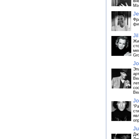
вн
Мэ
Je
Фр
фи
Ji
Жи
ст
ме
Gr
Jo
Эп
ар
Ве
ле
со
Ве
Jo
“Ра
ст
яв
оп
Ju
Дж
Дж