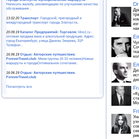
Dr
Написать жалобу, рекомендацию по улучшению качества
обслуживания ..
Др
тр
13.02.20
Транспорт
.Городской, пригородный и
ко
междугородный транспорт города Златоуста..
из
на
20.09.19
Каталог Предприятий: Торговля:
Vino1.ru -
Em
оптовая продажа вина и алкогольной продукции. Адрес:
город Екатеринбург, улица Данилы Зверева, 31Р
Чу
Телефон:..
Со
тк
16.06.19
Отдых: Авторские путешествия.
ко
ForeverTravel.club
.Мини-группы (6-10 человек)Новые
маршруты и городаОптимальное сочетание..
Em
Ди
16.06.19
Отдых: Авторские путешествия.
ис
ForeverTravel.club
де
Посмотреть все
Fr
«К
ст
Mo
Fr
Ун
уз
со
се
ри