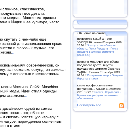
и сложное, классическое,
 продумывает все детали,
усом модель. Многие материалы
ена к Индии и ее культуре, часто
Общение на сайте
немозол в какой аптеке
о спутать с чем-либо еще.
златоуста..
елена 05 апреля 2016,
о основой для использования ярких
20:20 //
Златоуст. Челябинская
внесла и любовь к музыке, его
область. Поиск Лекарств - Поиск
лекарств в аптеках Златоуста
 жизни.
...
(003ms.ru)
потерян мешочек для обуви
воспоминаниям современников, он
бордового цвета, внутри
находились детские бальные
лу: за несколько секунд, он замечал
туфли..
Татьяна 31 октября 2013,
блему с легкостью и изяществом»
...
07:34 //
Потерянные вещи - Потеряна
барсетка в такси
какие профессии менее
я марки Москино. Лейбл Moschino
популярны..
гульназ 11 сентября
денций моды. Идеи стиля одежды
2011, 19:22 //
Работа. Форум-блог -
диктата жизни.
...
Британская реформа социального
обеспечения
Посмотреть все
ь дизайнером одной из самых
оляет понять потребности
ь и связать блестящую карьеру с
ой натуре, порожденной солнечным
кого стиля.
...