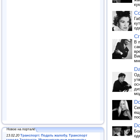
кук
Co
Га
ку
од
Cr
В 
са
вр
Ви
мн
Da
Од
ут
ос
ди
мо
Do
Се
ещ
по
Do
Новое на портале
Бо
13.02.20
Транспорт: Подать жалобу. Транспорт
од
города Златоуста. Муниципальные маршруты
.