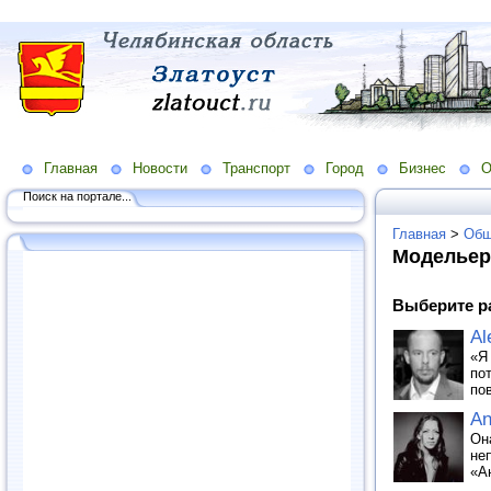
Главная
Новости
Транспорт
Город
Бизнес
О
Поиск на портале...
Главная
>
Общ
Модельер
Выберите р
Al
«Я
по
по
An
Он
не
«А