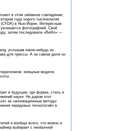
ечают в этом забавное совпадение,
втором году нового тысячелетия
 (CFDA) в Нью-Йорке. Интересным
о увлекается фотографией. Свой
оду, затем последовали «Berlin» —
ang, услышав какое-нибудь из
бава для прессы. А на самом деле он
тократизмом, изящные модели,
асоты.
...
рит в будущее, где форма, стиль и
тижений науки. Не даром этот
ize» за «инновационные методы
нения передовых технологий» в
тилей и вообще всего, что можно и
зайнер выбирает с необычной