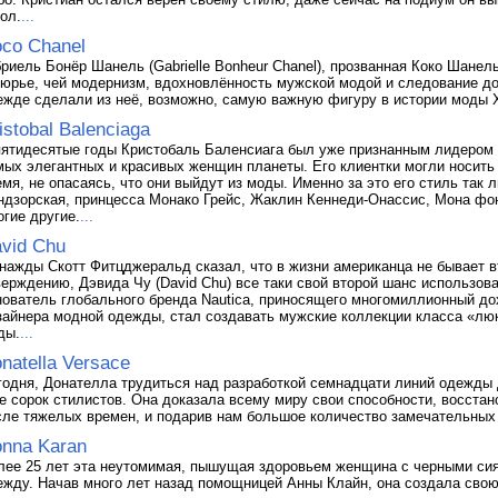
ол.
...
co Chanel
бриель Бонёр Шанель (Gabrielle Bonheur Chanel), прозванная Коко Шане
тюрье, чей модернизм, вдохновлённость мужской модой и следование до
ежде сделали из неё, возможно, самую важную фигуру в истории моды X
istobal Balenciaga
пятидесятые годы Кристобаль Баленсиага был уже признанным лидером 
мых элегантных и красивых женщин планеты. Его клиентки могли носить
емя, не опасаясь, что они выйдут из моды. Именно за это его стиль так
ндзорская, принцесса Монако Грейс, Жаклин Кеннеди-Онассис, Мона фо
огие другие.
...
vid Chu
нажды Скотт Фитцджеральд сказал, что в жизни американца не бывает вт
верждению, Дэвида Чу (David Chu) все таки свой второй шанс использова
нователь глобального бренда Nautica, приносящего многомиллионный дох
зайнера модной одежды, стал создавать мужские коллекции класса «люк
ды.
...
natella Versace
годня, Донателла трудиться над разработкой семнадцати линий одежды 
е сорок стилистов. Она доказала всему миру свои способности, восста
сле тяжелых времен, и подарив нам большое количество замечательных
nna Karan
лее 25 лет эта неутомимая, пышущая здоровьем женщина с черными си
ежду. Начав много лет назад помощницей Анны Клайн, она создала св