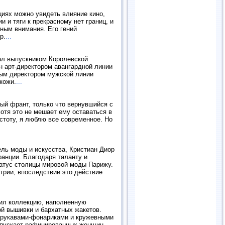
кциях можно увидеть влияние кино,
и и тяги к прекрасному нет границ, и
йным внимания. Его гений
р.
...
тал выпускником Королевской
н арт-директором авангардной линии
ным директором мужской линии
кожи.
...
ный франт, только что вернувшийся с
отя это не мешает ему оставаться в
тоту, я люблю все современное. Но
ель моды и искусства, Кристиан Диор
Франции. Благодаря таланту и
татус столицы мировой моды Парижу.
трии, впоследствии это действие
ил коллекцию, наполненную
й вышивки и бархатных жакетов.
й рукавами-фонариками и кружевными
выпускает рафинированных женщин-