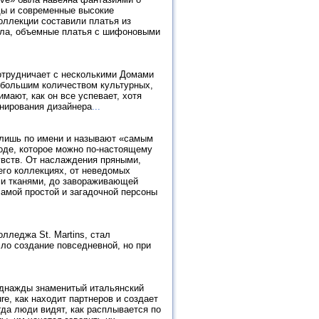
ды и современные высокие
оллекции составили платья из
нила, объемные платья с шифоновыми
сотрудничает с несколькими Домами
а большим количеством культурных,
мают, как он все успевает, хотя
анирования дизайнера
...
т лишь по имени и называют «самым
моде, которое можно по-настоящему
увств. От наслаждения пряными,
его коллекциях, от неведомых
ми тканями, до завораживающей
самой простой и загадочной персоны
лледжа St. Martins, стал
ло создание повседневной, но при
 Однажды знаменитый итальянский
re, как находит партнеров и создает
гда люди видят, как расплывается по