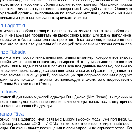
тешествиях в морские глубины и космических полетах. Мир дикой приро
хнологии слились в одно целое в созданных Шимадой плятьях. Основу к
туральной органзы, выполненные по японским мотивам, леггинсы из ви
шивками и цветные, связанные крючком, жакеты.
...
rl Lagerfeld
от человек свободно говорит на нескольких языках, он также свободно 
ды и не забывает продвигать на рынок свою марку. Его жизнь наполнен
онсорских и благотворительных проектов. Некоторые люди просто не пони
огие объясняют это уникальной немецкой точностью и способностью пл
nzo Takada
нзо – это не просто гениальный восточный дизайнер, которого все знаю
ропейским из всех японских модельеров». Это – уникальное явление в 
утить, лишь задействовав в полной мере все данные человеку органы ч
гическими ароматами до созерцания экзотических образов, созданных в 
селе тактильных ощущений, возникающих при соприкосновении с редки
зыки на его показах – именно так происходит знакомство с творчеством 
 Страны Восходящего Солнца
...
m Jones
итанский дизайнер мужской одежды Ким Джонс (Kim Jones), выпускник ко
нователем культового направления в мире моды: известность ему принес
ом очень изысканной одежды
...
renzo Riva
ренцо Рива (Lorenzo Riva) связан с миром высокой моды уже пол века.
зайнер рассказал «COLLEZIONI» о том, как относиться к миру haute coutu
ряды. Он очень любит восхищения в свой адрес, и не скрывает этого. Ко