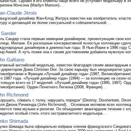
ешностью. Однако и его клиенты чаще всего не уступают модельеру в эп
рилина Мэнсона (Marilyn Manson).
...
an-Claude Jitrois
анцузский дизайнер Жан-Клод Житруа известен как изобретатель эласт
гуру и делающей ее более сексуальной и соблазнительной.
...
l Sander
ль Сандер стала первым немецким дизайнером, презентующим свои колл
олице, Милане. Ее роскошные консервативной ясностью коллекции сде
ждународных дизайнеров в девяностые годы. В Нью-Йорке в 1996 году С
oup Award. А чуть позже она к своим достижениям добавила мужскую к
hn Galliano
атажный английский модельер, известен благодаря своим авангардным к
т-директором Дома Christian Dior. За свою карьеру был неоднократно уд
ликобритании и Франции.«Лучший дизайнер года» (1987, Великобритания)
то 1987 года. «Лучший дизайнер года» (1994) — за коллекцию на сезон о
стоящую всего из 17 моделей. «Лучший дизайнер года» (1995, 1997). Орд
ликобритания). Орден Почетного Легиона (2008, Франция)
...
hn Richmond
зрушать, сбивать с толку, нарушать порядок” (Destroy, Disorientate, Dis
иля Джона Ричмонда (John Richmond). . Основным мотивом всех коллекц
ляются тема музыки и религии. Он объединяет авангардное течение с к
ределил особый стиль этого экстравагантного модельера.
...
nko Shimada
унко Шимада была официально избрана членом французского Синдиката 
унко Шимады на показе сезона весна-лето 2009 под названием «I Feel L