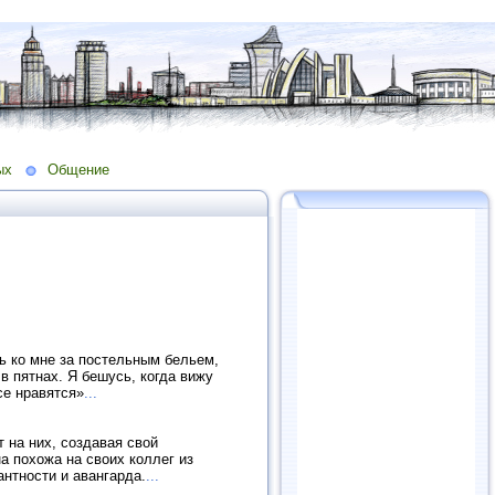
ых
Общение
ь ко мне за постельным бельем,
 в пятнах. Я бешусь, когда вижу
се нравятся»
...
 на них, создавая свой
а похожа на своих коллег из
антности и авангарда.
...