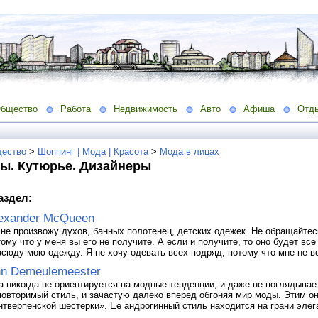
бщество
Работа
Недвижимость
Авто
Афиша
Отд
ество
>
Шоппинг | Мода | Красота
>
Мода в лицах
ы. Кутюрье. Дизайнеры
аздел:
exander McQueen
 не произвожу духов, банных полотенец, детских одежек. Не обращайтес
тому что у меня вы его не получите. А если и получите, то оно будет все
всюду мою одежду. Я не хочу одевать всех подряд, потому что мне не в
n Demeulemeester
а никогда не ориентируется на модные тенденции, и даже не поглядывает
повторимый стиль, и зачастую далеко вперед обгоняя мир моды. Этим он
нтверпенской шестерки». Ее андрогинный стиль находится на грани элег