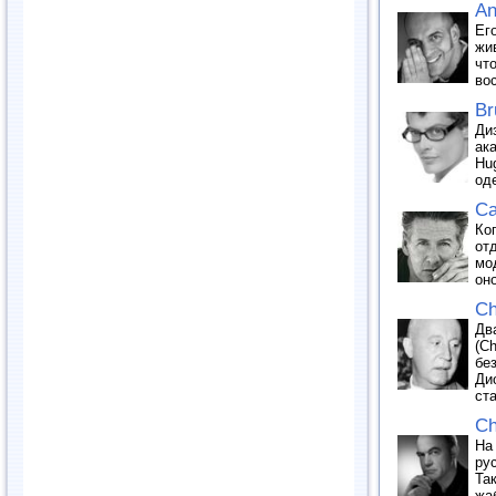
An
Ег
жи
чт
во
Br
Ди
ак
Hu
од
Ca
Ко
от
мо
он
Ch
Дв
(C
бе
Ди
ст
Ch
На
ру
Та
жа