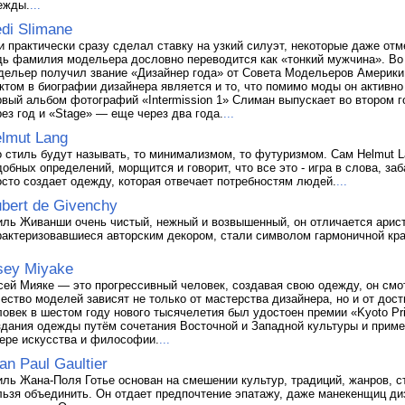
ежды.
...
di Slimane
и практически сразу сделал ставку на узкий силуэт, некоторые даже отм
дь фамилия модельера дословно переводится как «тонкий мужчина». Во 
дельер получил звание «Дизайнер года» от Совета Модельеров Америки
ктом в биографии дизайнера является и то, что помимо моды он активн
рвый альбом фотографий «Intermission 1» Слиман выпускает во втором г
рез год и «Stage» — еще через два года.
...
lmut Lang
о стиль будут называть, то минимализмом, то футуризмом. Сам Helmut L
добных определений, морщится и говорит, что все это - игра в слова, за
осто создает одежду, которая отвечает потребностям людей.
...
bert de Givenchy
иль Живанши очень чистый, нежный и возвышенный, он отличается арис
рактеризовавшиеся авторским декором, стали символом гармоничной кр
sey Miyake
сей Мияке — это прогрессивный человек, создавая свою одежду, он смот
чество моделей зависят не только от мастерства дизайнера, но и от дос
ловек в шестом году нового тысячелетия был удостоен премии «Kyoto Pr
здания одежды путём сочетания Восточной и Западной культуры и приме
ере искусства и философии.
...
an Paul Gaultier
иль Жана-Поля Готье основан на смешении культур, традиций, жанров, с
льзя объединить. Он отдает предпочтение эпатажу, даже манекенщиц ди