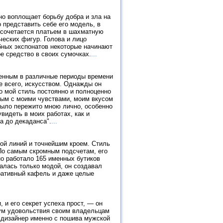
но воплощает борьбу добра и зла на
 представить себе его модель, в
 сочетается платьем в шахматную
ческих фигур. Голова и лицо
бных экспонатов некоторые начинают
е средство в своих сумочках.
...
тенным в различные периоды времени
е всего, искусством. Однажды он
то мой стиль постоянно и полноценно
ным с моими чувствами, моим вкусом
 было пережито мною лично, особенно
увидеть в моих работах, как и
а до декаданса".
...
той линий и точнейшим кроем. Стиль
 По самым скромным подсчетам, его
о работало 165 именных бутиков
валась только модой, он создавал
ративный кафель и даже целые
и его секрет успеха прост, — он
ум удовольствия своим владельцам
л дизайнер именно с пошива мужской