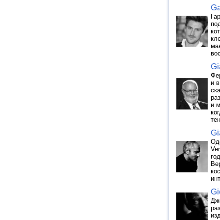
Ga
Га
по
ко
кл
ма
во
Gi
Фе
и 
ск
ра
и 
ко
те
Gi
Од
Ve
го
Ве
ко
ин
Gi
Дж
ра
из