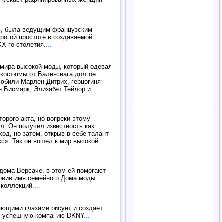
ль, была ведущим французским
рогой простоте в создаваемой
X-го столетия.
...
мира высокой моды, который одевал
 костюмы от Баленсиага долгое
 любили Марлен Дитрих, герцогиня
н Бисмарк, Элизабет Тейлор и
орого акта, но вопреки этому
л. Он получил известность как
од, но затем, открыв в себе талант
с». Так он вошел в мир высокой
дома Версаче, в этом ей помогают
новив имя семейного Дома моды
 коллекций.
...
яющими глазами рисует и создает
ою успешную компанию DKNY
...