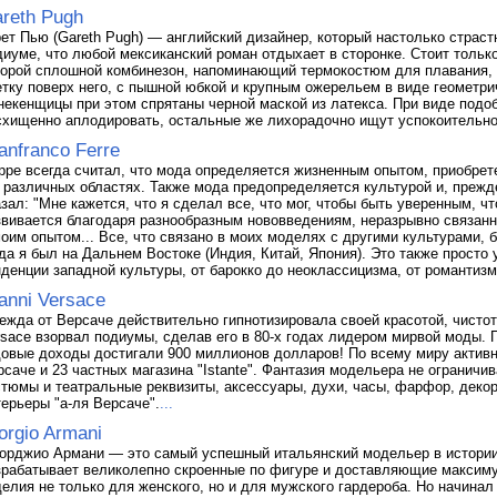
reth Pugh
рет Пью (Gareth Pugh) — английский дизайнер, который настолько страст
диуме, что любой мексиканский роман отдыхает в сторонке. Стоит только
торой сплошной комбинезон, напоминающий термокостюм для плавания,
етку поверх него, с пышной юбкой и крупным ожерельем в виде геометри
некенщицы при этом спрятаны черной маской из латекса. При виде подо
схищенно аплодировать, остальные же лихорадочно ищут успокоительно
anfranco Ferre
рре всегда считал, что мода определяется жизненным опытом, приобре
в различных областях. Также мода предопределяется культурой и, прежд
азал: "Мне кажется, что я сделал все, что мог, чтобы быть уверенным, ч
звивается благодаря разнообразным нововведениям, неразрывно связан
моим опытом... Все, что связано в моих моделях с другими культурами,
гда я был на Дальнем Востоке (Индия, Китай, Япония). Это также просто 
нденции западной культуры, от барокко до неоклассицизма, от романтизм
anni Versace
ежда от Версаче действительно гипнотизировала своей красотой, чисто
rsace взорвал подиумы, сделав его в 80-х годах лидером мирвой моды.
довые доходы достигали 900 миллионов долларов! По всему миру активн
рсаче и 23 частных магазина "Istante". Фантазия модельера не ограничи
стюмы и театральные реквизиты, аксессуары, духи, часы, фарфор, деко
терьеры "а-ля Версаче".
...
orgio Armani
орджио Армани — это самый успешный итальянский модельер в истории, 
зрабатывает великолепно скроенные по фигуре и доставляющие максим
делия не только для женского, но и для мужского гардероба. Но начина