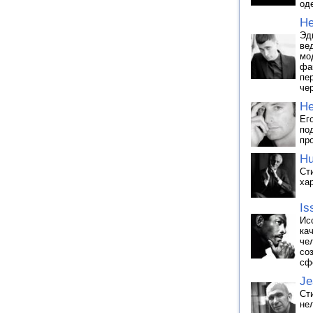
од
He
Эд
ве
мо
фа
пе
че
He
Ег
по
пр
Hu
Ст
ха
Is
Ис
ка
че
со
сф
Je
Ст
не