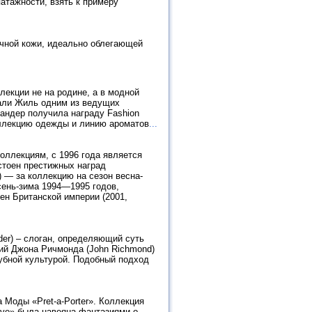
атажности, взять к примеру
ичной кожи, идеально облегающей
екции не на родине, а в модной
лали Жиль одним из ведущих
андер получила награду Fashion
оллекцию одежды и линию ароматов
...
оллекциям, с 1996 года является
остоен престижных наград
 — за коллекцию на сезон весна-
сень-зима 1994—1995 годов,
ен Британской империи (2001,
order) – слоган, определяющий суть
ий Джона Ричмонда (John Richmond)
лубной культурой. Подобный подход
Моды «Pret-a-Porter». Коллекция
ove» была навеяна фантазиями о