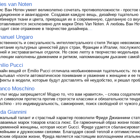
ies van Noten
ис Ван Нотен умеет великолепно сочетать противоположности - простое 
адиционное и авангардное. Создавая каждую вещь, дизайнер тщательно
мбинируя ткани и цвета, превращая их в современную, сделанную со вк
готавливаются эксклюзивно для марки Dries Van Noten. А любовь Ван Нот
ходит свое отражение в творчестве дизайнера.
...
anuel Ungaro
вственность и сексуальность интеллектуального стиля Унгаро невозможн
четание культурных ценностей двух стран, Франции и Италии, послужил
аней и экстравагантных отделок. Но свою лепту в творчество модельера 
ллекции наполнены движением и ритмом, напоминающим дыхание самой
ilio Pucci
зайн вещей от Emilio Pucci отличала необыкновенная тщательность: по 
пытывал «почти автоматическое понимание и уважение к женщине и ее те
фекты в модели, которые будут доставлять ей неудобство, и решал про
anco Moschino
ульт моды запрещается! Модно то, что вам нравится», - слова создател
ал символом протеста против строгости классики и обязательности тен
schino - это индивидуальность, самоирония, поиск свободной от чужого 
ida Giannini
икальный талант и страстный характер позволили Фриде Джианнини стат
наваемых марок товаров класса люкс. Ее гармоничный образ жизни позв
временной женщины, которая носит Gucci. Фриде удается сбалансироват
мейными и дружескими связями. Благодаря своей теплой и оптимистичн
мским образом жизни, Фрида является настоящим воплощением итальянс