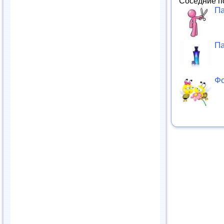
Соседние п
Па
Па
Фо