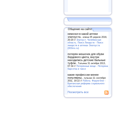
Общение на сайте
немозол в какой аптеке
златоуста..
елена 05 апреля 2016,
20:20 //
Златоуст. Челябинская
область. Поиск Лекарств - Поиск
лекарств в аптеках Златоуста
(003ms.ru)
потерян мешочек для обуви
бордового цвета, внутри
находились детские бальные
туфли..
Татьяна 31 октября 2013,
07:34 //
Потерянные вещи - Потеряна
барсетка в такси
какие профессии менее
популярны..
гульназ 11 сентября
2011, 19:22 //
Работа. Форум-блог -
Британская реформа социального
обеспечения
Посмотреть все