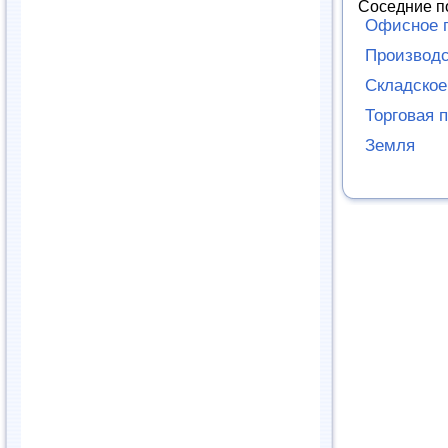
Соседние п
Офисное 
Производ
Складско
Торговая 
Земля