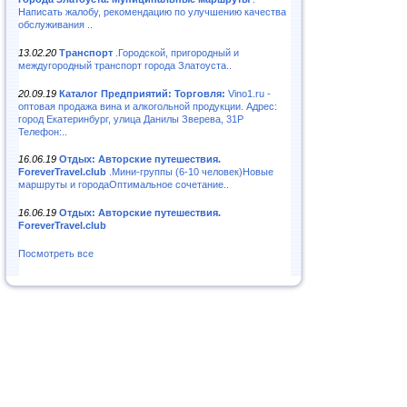
Написать жалобу, рекомендацию по улучшению качества
обслуживания ..
13.02.20
Транспорт
.Городской, пригородный и
междугородный транспорт города Златоуста..
20.09.19
Каталог Предприятий: Торговля:
Vino1.ru -
оптовая продажа вина и алкогольной продукции. Адрес:
город Екатеринбург, улица Данилы Зверева, 31Р
Телефон:..
16.06.19
Отдых: Авторские путешествия.
ForeverTravel.club
.Мини-группы (6-10 человек)Новые
маршруты и городаОптимальное сочетание..
16.06.19
Отдых: Авторские путешествия.
ForeverTravel.club
Посмотреть все